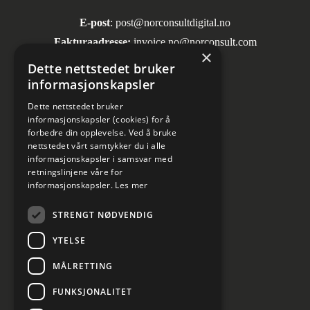
E-post
:
post@norconsultdigital.no
Fakturaadresse:
invoice.no@norconsult.com
×
Dette nettstedet bruker
informasjonskapsler
Sosiale medier
Dette nettstedet bruker
informasjonskapsler (cookies) for å
forbedre din opplevelse. Ved å bruke
nettstedet vårt samtykker du i alle
informasjonskapsler i samsvar med
retningslinjene våre for
informasjonskapsler.
Les mer
Informasjon om personvern
STRENGT NØDVENDIG
Kundesenter
YTELSE
Cookies innstillinger
MÅLRETTING
FUNKSJONALITET