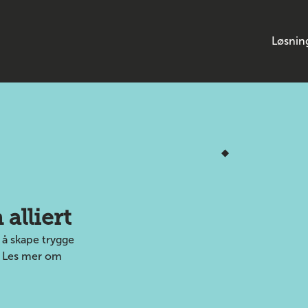
Løsnin
spartner
m og
alliert
 å skape trygge
t. Les mer om
tjenester som gjør arbeidsdagen