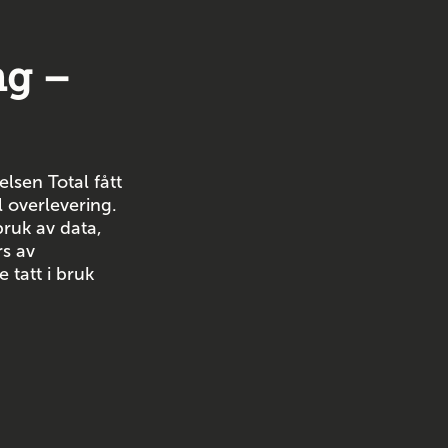
ng –
lsen Total fått
l overlevering.
ruk av data,
rs av
 tatt i bruk