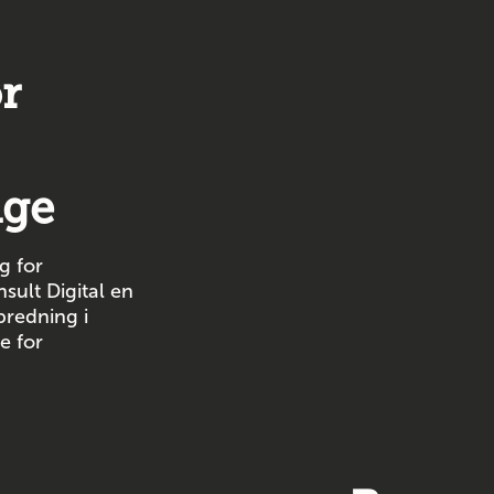
r
ige
g for
sult Digital en
predning i
e for