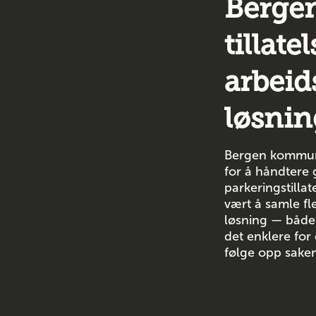
Berge
tillate
arbeids
løsnin
Bergen kommune
for å håndtere g
parkeringstilla
vært å samle fle
løsning — både 
det enklere for
følge opp saken