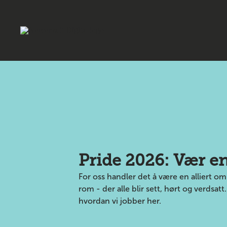
Din helhetlige
digitalisering
innen eiendo
Pride 2026: Vær en 
infrastruktur
For oss handler det å være en alliert om
rom - der alle blir sett, hørt og verdsat
hvordan vi jobber her.
Norconsult Digital tilbyr både programvare og 