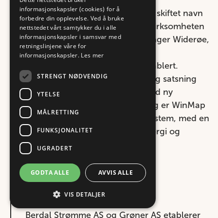
informasjonskapsler (cookies) for å
Berdal Strømme AS, som nå har skiftet navn
forbedre din opplevelse. Ved å bruke
til Norconsult AS, overtok GIS-virksomheten
nettstedet vårt samtykker du i alle
informasjonskapsler i samsvar med
og produktet WinMap fra Fjellanger Widerøe,
retningslinjene våre for
og selskapet Norconsult
informasjonskapsler.
Les mer
Informasjonssystemer AS ble etablert.
STRENGT NØDVENDIG
Dermed startet også en betydelig satsning
med å modernisere WinMap med ny
YTELSE
teknologi og funksjonalitet. I dag er WinMap
MÅLRETTING
et av markedets ledende GIS-system, med en
FUNKSJONALITET
rekke sentrale kunder innen energi og
offentlig forvaltning.
UGRADERT
GODTA ALLE
AVVIS ALLE
1996
VIS DETALJER
Berdal Strømme AS og Grøner AS etablerer