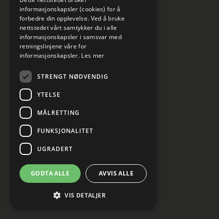
informasjonskapsler (cookies) for å
forbedre din opplevelse. Ved å bruke
nettstedet vårt samtykker du i alle
informasjonskapsler i samsvar med
retningslinjene våre for
informasjonskapsler.
Les mer
Informasjon om personvern
STRENGT NØDVENDIG
Kundesenter
YTELSE
Cookies innstillinger
MÅLRETTING
FUNKSJONALITET
UGRADERT
GODTA ALLE
AVVIS ALLE
VIS DETALJER