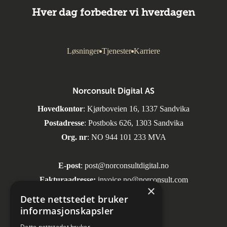
Hver dag forbedrer vi hverdagen
Løsninger
Tjenester
Karriere
Norconsult Digital AS
Hovedkontor
: Kjørboveien 16, 1337 Sandvika
Postadresse
: Postboks 626, 1303 Sandvika
Org. nr
: NO 944 101 233 MVA
E-post
:
post@norconsultdigital.no
Fakturaadresse:
invoice.no@norconsult.com
×
Dette nettstedet bruker
informasjonskapsler
Sosiale medier
Dette nettstedet bruker