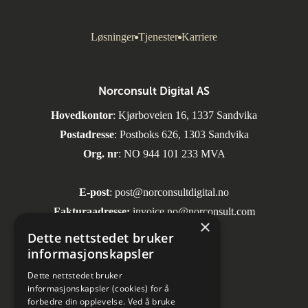
Løsninger
Tjenester
Karriere
Norconsult Digital AS
Hovedkontor
: Kjørboveien 16, 1337 Sandvika
Postadresse
: Postboks 626, 1303 Sandvika
Org. nr
: NO 944 101 233 MVA
E-post
:
post@norconsultdigital.no
Fakturaadresse:
invoice.no@norconsult.com
×
Dette nettstedet bruker
informasjonskapsler
Sosiale medier
Dette nettstedet bruker
informasjonskapsler (cookies) for å
forbedre din opplevelse. Ved å bruke