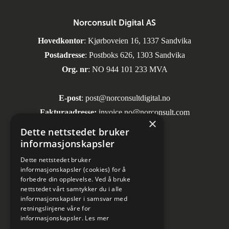
Norconsult Digital AS
Hovedkontor
: Kjørboveien 16, 1337 Sandvika
Postadresse
: Postboks 626, 1303 Sandvika
Org. nr
: NO 944 101 233 MVA
E-post
:
post@norconsultdigital.no
Fakturaadresse:
invoice.no@norconsult.com
×
Dette nettstedet bruker
informasjonskapsler
Sosiale medier
Dette nettstedet bruker
informasjonskapsler (cookies) for å
forbedre din opplevelse. Ved å bruke
nettstedet vårt samtykker du i alle
informasjonskapsler i samsvar med
retningslinjene våre for
informasjonskapsler.
Les mer
Informasjon om personvern