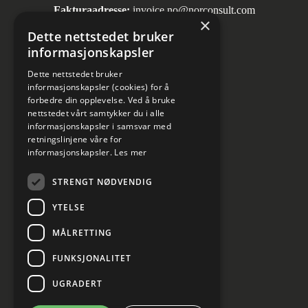
Fakturaadresse:
invoice.no@norconsult.com
×
Dette nettstedet bruker
informasjonskapsler
Sosiale medier
Dette nettstedet bruker
informasjonskapsler (cookies) for å
forbedre din opplevelse. Ved å bruke
nettstedet vårt samtykker du i alle
informasjonskapsler i samsvar med
retningslinjene våre for
informasjonskapsler.
Les mer
Informasjon om personvern
STRENGT NØDVENDIG
Kundesenter
YTELSE
Cookies innstillinger
MÅLRETTING
FUNKSJONALITET
UGRADERT