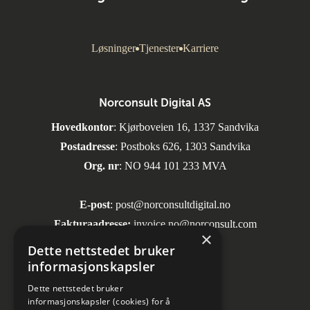
Løsninger
Tjenester
Karriere
Norconsult Digital AS
Hovedkontor
: Kjørboveien 16, 1337 Sandvika
Postadresse
: Postboks 626, 1303 Sandvika
Org. nr
: NO 944 101 233 MVA
E-post
:
post@norconsultdigital.no
Fakturaadresse:
invoice.no@norconsult.com
×
Dette nettstedet bruker
informasjonskapsler
Sosiale medier
Dette nettstedet bruker
informasjonskapsler (cookies) for å