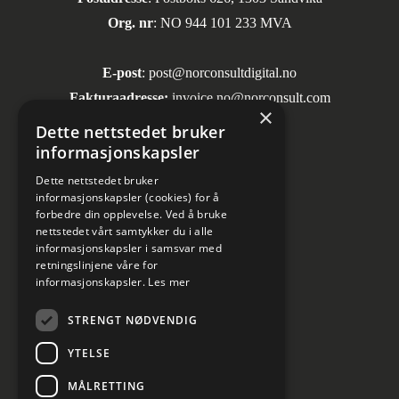
Org. nr
: NO 944 101 233 MVA
E-post
:
post@norconsultdigital.no
Fakturaadresse:
invoice.no@norconsult.com
×
Dette nettstedet bruker
informasjonskapsler
Sosiale medier
Dette nettstedet bruker
informasjonskapsler (cookies) for å
forbedre din opplevelse. Ved å bruke
nettstedet vårt samtykker du i alle
informasjonskapsler i samsvar med
retningslinjene våre for
informasjonskapsler.
Les mer
Informasjon om personvern
STRENGT NØDVENDIG
Kundesenter
YTELSE
Cookies innstillinger
MÅLRETTING