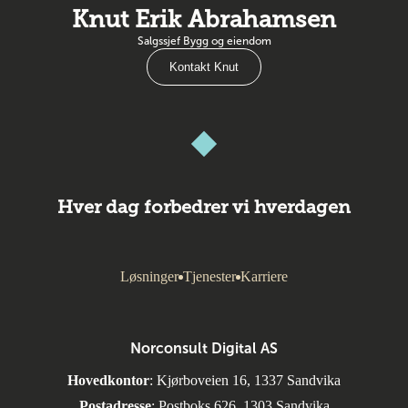
Knut Erik Abrahamsen
Salgssjef Bygg og eiendom
Kontakt Knut
Hver dag forbedrer vi hverdagen
Løsninger
Tjenester
Karriere
Norconsult Digital AS
Hovedkontor
: Kjørboveien 16, 1337 Sandvika
Postadresse
: Postboks 626, 1303 Sandvika