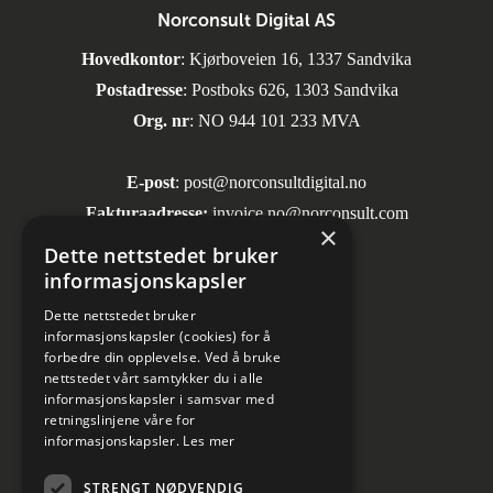
Norconsult Digital AS
Hovedkontor
: Kjørboveien 16, 1337 Sandvika
Postadresse
: Postboks 626, 1303 Sandvika
Org. nr
: NO 944 101 233 MVA
E-post
:
post@norconsultdigital.no
Fakturaadresse:
invoice.no@norconsult.com
×
Dette nettstedet bruker
informasjonskapsler
Sosiale medier
Dette nettstedet bruker
informasjonskapsler (cookies) for å
forbedre din opplevelse. Ved å bruke
nettstedet vårt samtykker du i alle
informasjonskapsler i samsvar med
retningslinjene våre for
informasjonskapsler.
Les mer
Informasjon om personvern
STRENGT NØDVENDIG