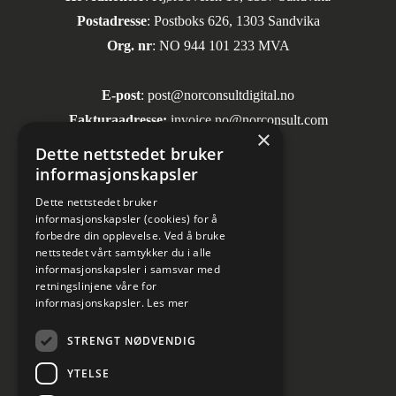
Postadresse
: Postboks 626, 1303 Sandvika
Org. nr
: NO 944 101 233 MVA
E-post
:
post@norconsultdigital.no
Fakturaadresse:
invoice.no@norconsult.com
×
Dette nettstedet bruker
informasjonskapsler
Sosiale medier
Dette nettstedet bruker
informasjonskapsler (cookies) for å
forbedre din opplevelse. Ved å bruke
nettstedet vårt samtykker du i alle
informasjonskapsler i samsvar med
retningslinjene våre for
informasjonskapsler.
Les mer
Informasjon om personvern
STRENGT NØDVENDIG
Kundesenter
YTELSE
Cookies innstillinger