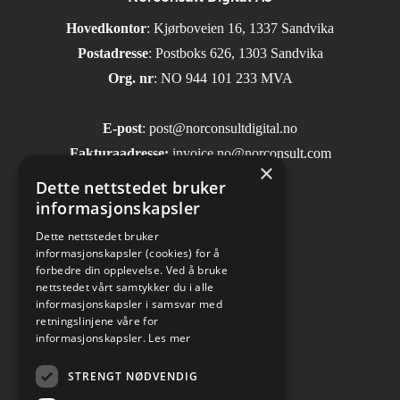
Hovedkontor
: Kjørboveien 16, 1337 Sandvika
Postadresse
: Postboks 626, 1303 Sandvika
Org. nr
: NO 944 101 233 MVA
E-post
:
post@norconsultdigital.no
Fakturaadresse:
invoice.no@norconsult.com
×
Dette nettstedet bruker
informasjonskapsler
Sosiale medier
Dette nettstedet bruker
informasjonskapsler (cookies) for å
forbedre din opplevelse. Ved å bruke
nettstedet vårt samtykker du i alle
informasjonskapsler i samsvar med
retningslinjene våre for
informasjonskapsler.
Les mer
Informasjon om personvern
STRENGT NØDVENDIG
Kundesenter