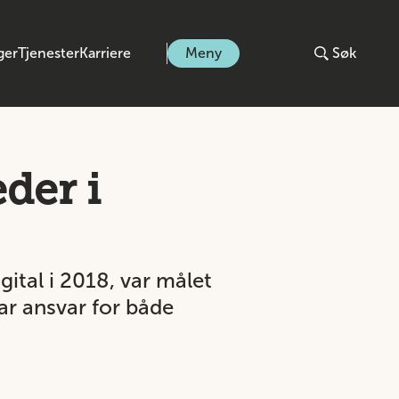
ger
Tjenester
Karriere
Meny
Søk
der i
ital i 2018, var målet
har ansvar for både