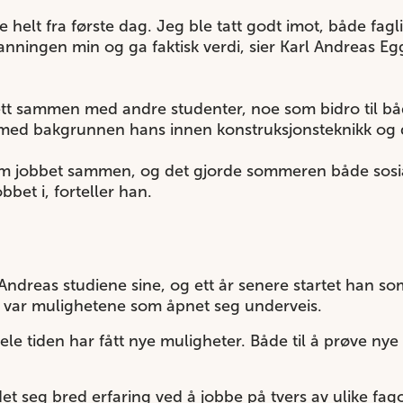
 helt fra første dag. Jeg ble tatt godt imot, både fag
danningen min og ga faktisk verdi, sier Karl Andreas E
 sammen med andre studenter, noe som bidro til både 
dt med bakgrunnen hans innen konstruksjonsteknikk og 
om jobbet sammen, og det gjorde sommeren både sosi
bbet i, forteller han.
ndreas studiene sine, og ett år senere startet han som
i, var mulighetene som åpnet seg underveis.
ele tiden har fått nye muligheter. Både til å prøve nye
.
 seg bred erfaring ved å jobbe på tvers av ulike fag