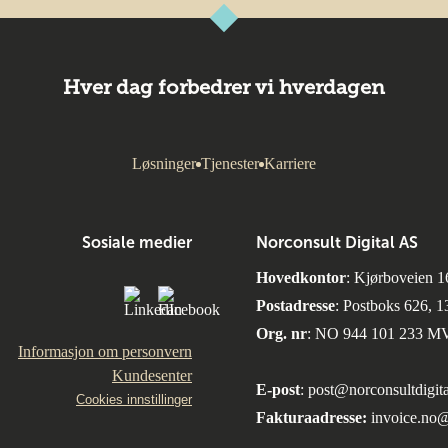
Hver dag forbedrer vi hverdagen
Løsninger
Tjenester
Karriere
Sosiale medier
Norconsult Digital AS
Hovedkontor
: Kjørboveien 1
Postadresse
: Postboks 626, 
Org. nr
: NO 944 101 233 M
Informasjon om personvern
Kundesenter
E-post
:
post@norconsultdigita
Cookies innstillinger
Fakturaadresse:
invoice.no