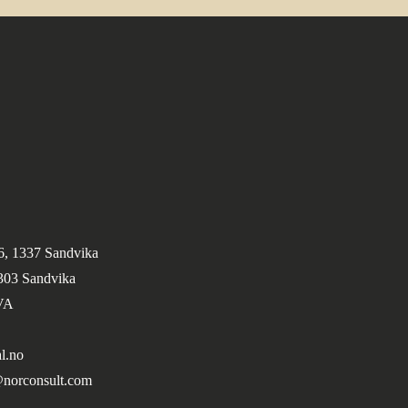
6, 1337 Sandvika
1303 Sandvika
VA
l.no
@norconsult.com