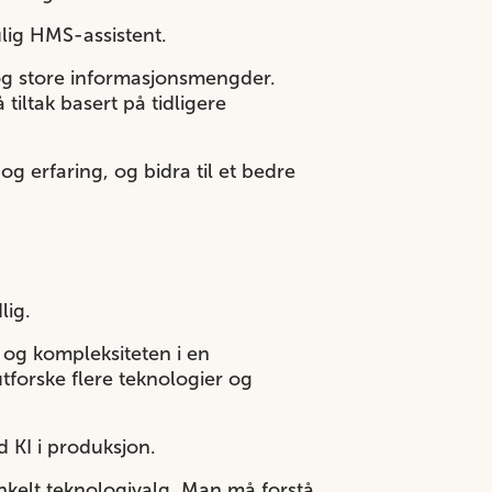
ulig HMS-assistent.
r og store informasjonsmengder.
tiltak basert på tidligere
g erfaring, og bidra til et bedre
dlig.
og kompleksiteten i en
utforske flere teknologier og
d KI i produksjon.
enkelt teknologivalg. Man må forstå