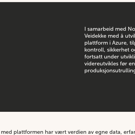
I samarbeid med Nor
Veidekke med å utvik
plattform i Azure, t
kontroll, sikkerhet o
fortsatt under utvik
videreutvikles før e
produksjonsutrullin
t med plattformen har vært verdien av egne data, erfar