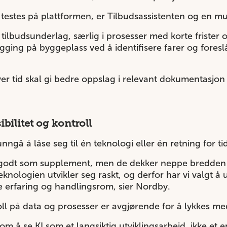
g testes på plattformen, er Tilbudsassistenten og en m
 i tilbudsunderlag, særlig i prosesser med korte friste
ging på byggeplass ved å identifisere farer og foreslå 
er tid skal gi bedre oppslag i relevant dokumentasjon o
.
ibilitet og kontroll
nngå å låse seg til én teknologi eller én retning for ti
 godt som supplement, men de dekker neppe bredden 
knologien utvikler seg raskt, og derfor har vi valgt å 
e erfaring og handlingsrom, sier Nordby.
roll på data og prosesser er avgjørende for å lykkes me
om å se KI som et langsiktig utviklingsarbeid, ikke et 