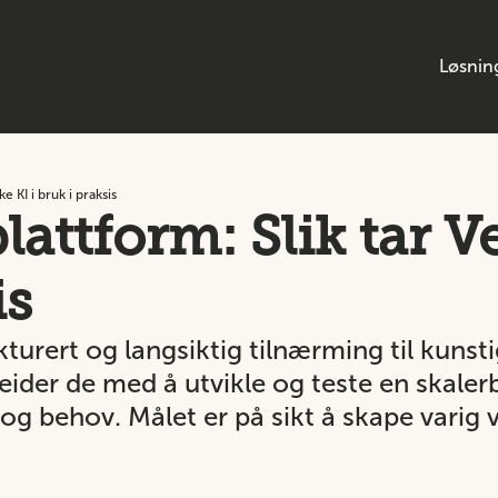
Løsnin
ke KI i bruk i praksis
 plattform: Slik tar 
is
turert og langsiktig tilnærming til kunstig
eider de med å utvikle og teste en skale
 og behov. Målet er på sikt å skape varig v