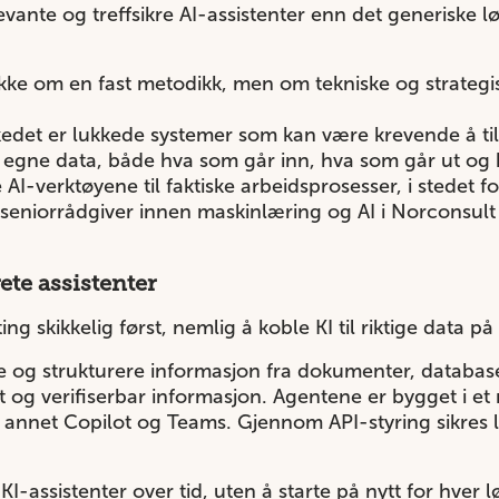
evante og treffsikre AI-assistenter enn det generiske lø
ikke om en fast metodikk, men om tekniske og strategi
det er lukkede systemer som kan være krevende å til
r egne data, både hva som går inn, hva som går ut o
 AI-verktøyene til faktiske arbeidsprosesser, i stedet fo
i, seniorrådgiver innen maskinlæring og AI i Norconsult 
ete assistenter
ing skikkelig først, nemlig å koble KI til riktige data p
te og strukturere informasjon fra dokumenter, databa
t og verifiserbar informasjon. Agentene er bygget i 
annet Copilot og Teams. Gjennom API-styring sikres l
 KI-assistenter over tid, uten å starte på nytt for hver 