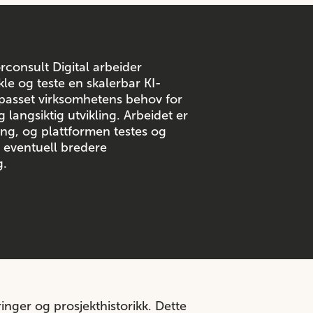
consult Digital arbeider
le og teste en skalerbar KI-
ilpasset virksomhetens behov for
g langsiktig utvikling. Arbeidet er
ling, og plattformen testes og
n eventuell bredere
g.
inger og prosjekthistorikk. Dette