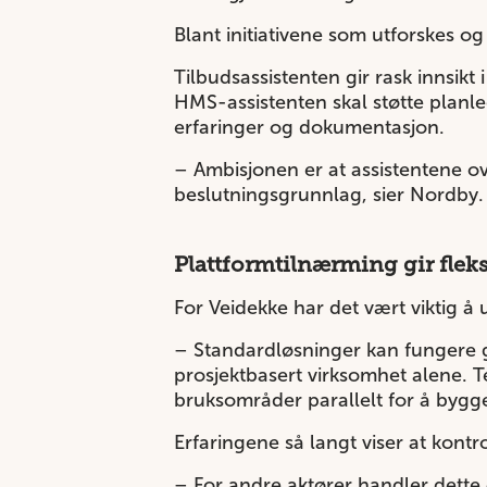
Blant initiativene som utforskes o
Tilbudsassistenten gir rask innsikt
HMS-assistenten skal støtte planleg
erfaringer og dokumentasjon.
– Ambisjonen er at assistentene ov
beslutningsgrunnlag, sier Nordby
Plattformtilnærming gir fleks
For Veidekke har det vært viktig å u
– Standardløsninger kan fungere
prosjektbasert virksomhet alene. Te
bruksområder parallelt for å bygg
Erfaringene så langt viser at kont
– For andre aktører handler dette 