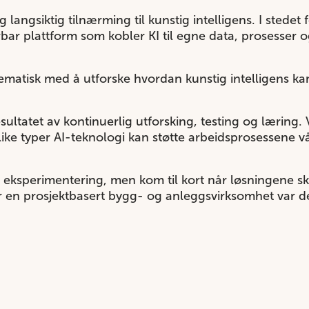
 langsiktig tilnærming til kunstig intelligens. I stedet
rbar plattform som kobler KI til egne data, prosesser o
tematisk med å utforske hvordan kunstig intelligens ka
sultatet av kontinuerlig utforsking, testing og læring. V
like typer AI-teknologi kan støtte arbeidsprosessene vå
il eksperimentering, men kom til kort når løsningene sk
or en prosjektbasert bygg- og anleggsvirksomhet var d