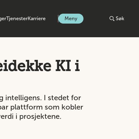
ger
Tjenester
Karriere
Meny
Søk
Veidekke KI i
 intelligens. I stedet for
rbar plattform som kobler
erdi i prosjektene.