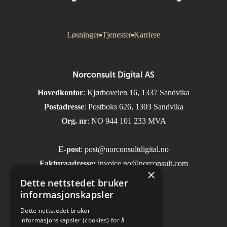
Løsninger
Tjenester
Karriere
Norconsult Digital AS
Hovedkontor
: Kjørboveien 16, 1337 Sandvika
Postadresse
: Postboks 626, 1303 Sandvika
Org. nr
: NO 944 101 233 MVA
E-post
:
post@norconsultdigital.no
Fakturaadresse:
invoice.no@norconsult.com
×
Dette nettstedet bruker
informasjonskapsler
Sosiale medier
Dette nettstedet bruker
informasjonskapsler (cookies) for å