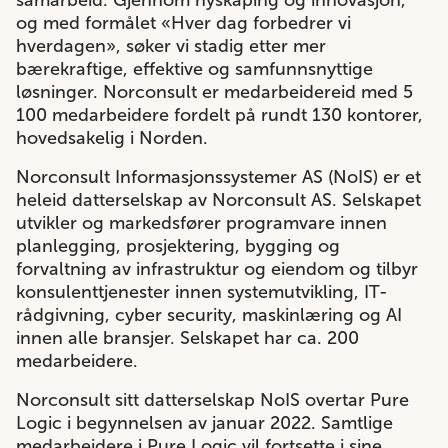
samarbeid. Gjennom nyskaping og innovasjon,
og med formålet «Hver dag forbedrer vi
hverdagen», søker vi stadig etter mer
bærekraftige, effektive og samfunnsnyttige
løsninger. Norconsult er medarbeidereid med 5
100 medarbeidere fordelt på rundt 130 kontorer,
hovedsakelig i Norden.
Norconsult Informasjonssystemer AS (NoIS) er et
heleid datterselskap av Norconsult AS. Selskapet
utvikler og markedsfører programvare innen
planlegging, prosjektering, bygging og
forvaltning av infrastruktur og eiendom og tilbyr
konsulenttjenester innen systemutvikling, IT-
rådgivning, cyber security, maskinlæring og AI
innen alle bransjer. Selskapet har ca. 200
medarbeidere.
Norconsult sitt datterselskap NoIS overtar Pure
Logic i begynnelsen av januar 2022. Samtlige
medarbeidere i Pure Logic vil fortsette i sine