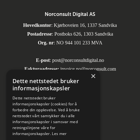
Norconsult Digital AS
Hovedkontor
: Kjørboveien 16, 1337 Sandvika
Postadresse
: Postboks 626, 1303 Sandvika
Org. nr
: NO 944 101 233 MVA
E-post
:
post@norconsultdigital.no
Fakturaadresse:
invoice.no@norconsult.com
×
Dette nettstedet bruker
informasjonskapsler
Sosiale medier
Dette nettstedet bruker
informasjonskapsler (cookies) for å
forbedre din opplevelse. Ved å bruke
nettstedet vårt samtykker du i alle
informasjonskapsler i samsvar med
retningslinjene våre for
informasjonskapsler.
Les mer
Informasjon om personvern