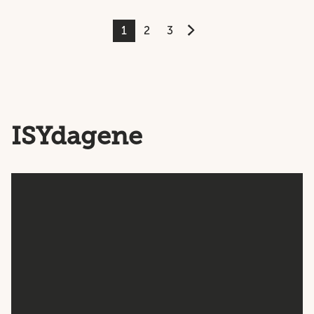
1
2
3
ISYdagene