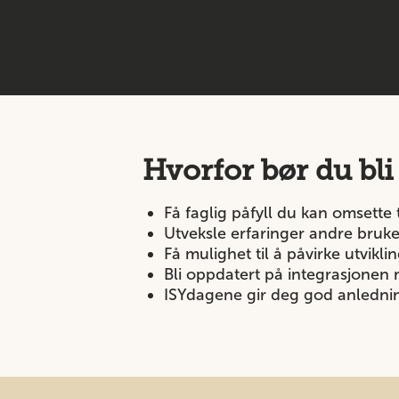
Hvorfor bør du bl
F
å f
aglig påfyll
du kan omsette t
Utveksle erfaringer andre bruk
Få mulighet til å påvirke utvikl
Bli oppdatert på integrasjonen
ISYdagene gir deg god anledni