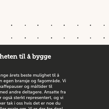
heten til å bygge
nge årets beste mulighet til å
n egen bransje og fagområde. Vi
kaffepauser og måltider til
 med andre deltagere. Ansatte fra
r også sterkt representert, og vi
er tak i oss hvis det er noe du
ller prate om. Vi er der for deg!