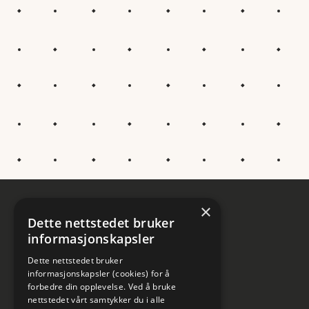
×
Dette nettstedet bruker
informasjonskapsler
Dette nettstedet bruker
informasjonskapsler (cookies) for å
forbedre din opplevelse. Ved å bruke
nettstedet vårt samtykker du i alle