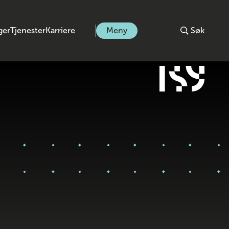
ger
Tjenester
Karriere
Meny
Søk