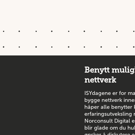
Benytt mulig
nettverk
ISYdagene er for ma
bygge nettverk inne
håper alle benytter 
erfaringsutveksling
Norconsult Digital e
blir glade om du huk
ønsker å diskutere e