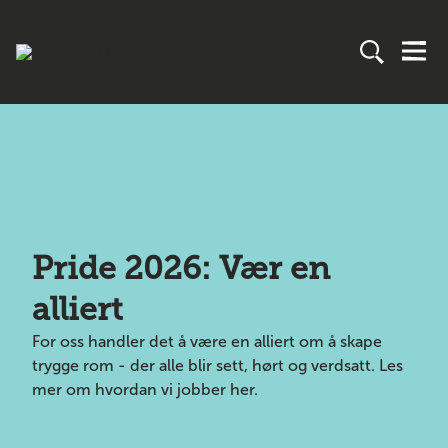
Din helhetlige
digitaliseringspart
ner innen eiendom
og infrastruktur
Pride 2026: Vær en
alliert
Norconsult Digital tilbyr både programvare
For oss handler det å være en alliert om å skape
og tjenester som gjør arbeidsdagen smidigere
trygge rom - der alle blir sett, hørt og verdsatt. Les
for de som bygger og forvalter samfunnet
mer om hvordan vi jobber her.
vårt. Hver dag forbedrer vi hverdagen.