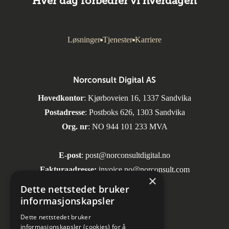
Hver dag forbedrer vi hverdagen
Løsninger
Tjenester
Karriere
Norconsult Digital AS
Hovedkontor
: Kjørboveien 16, 1337 Sandvika
Postadresse
: Postboks 626, 1303 Sandvika
Org. nr
: NO 944 101 233 MVA
E-post
:
post@norconsultdigital.no
Fakturaadresse:
invoice.no@norconsult.com
×
Dette nettstedet bruker
informasjonskapsler
Sosiale medier
Dette nettstedet bruker
informasjonskapsler (cookies) for å