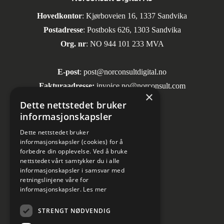
Hovedkontor
: Kjørboveien 16, 1337 Sandvika
Postadresse
: Postboks 626, 1303 Sandvika
Org. nr
: NO 944 101 233 MVA
E-post
:
post@norconsultdigital.no
Fakturaadresse:
invoice.no@norconsult.com
×
Dette nettstedet bruker
informasjonskapsler
Sosiale medier
Dette nettstedet bruker
informasjonskapsler (cookies) for å
forbedre din opplevelse. Ved å bruke
nettstedet vårt samtykker du i alle
informasjonskapsler i samsvar med
retningslinjene våre for
informasjonskapsler.
Les mer
Informasjon om personvern
STRENGT NØDVENDIG
Kundesenter