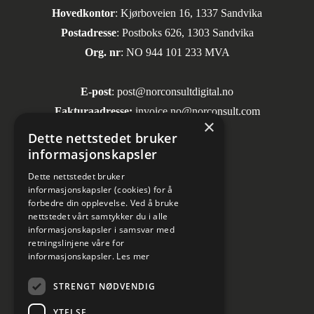
Hovedkontor
: Kjørboveien 16, 1337 Sandvika
Postadresse
: Postboks 626, 1303 Sandvika
Org. nr
: NO 944 101 233 MVA
E-post
:
post@norconsultdigital.no
Fakturaadresse:
invoice.no@norconsult.com
×
Dette nettstedet bruker
informasjonskapsler
Sosiale medier
Dette nettstedet bruker
informasjonskapsler (cookies) for å
forbedre din opplevelse. Ved å bruke
nettstedet vårt samtykker du i alle
informasjonskapsler i samsvar med
retningslinjene våre for
informasjonskapsler.
Les mer
Informasjon om personvern
STRENGT NØDVENDIG
Kundesenter
YTELSE