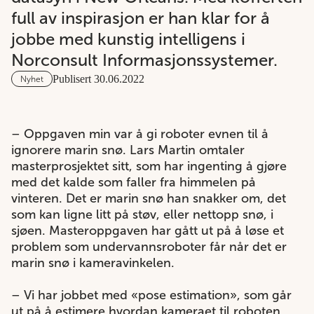
full av inspirasjon er han klar for å
jobbe med kunstig intelligens i
Norconsult Informasjonssystemer.
Publisert 30.06.2022
Nyhet
– Oppgaven min var å gi roboter evnen til å
ignorere marin snø. Lars Martin omtaler
masterprosjektet sitt, som har ingenting å gjøre
med det kalde som faller fra himmelen på
vinteren. Det er marin snø han snakker om, det
som kan ligne litt på støv, eller nettopp snø, i
sjøen. Masteroppgaven har gått ut på å løse et
problem som undervannsroboter får når det er
marin snø i kameravinkelen.
– Vi har jobbet med «pose estimation», som går
ut på å estimere hvordan kameraet til roboten