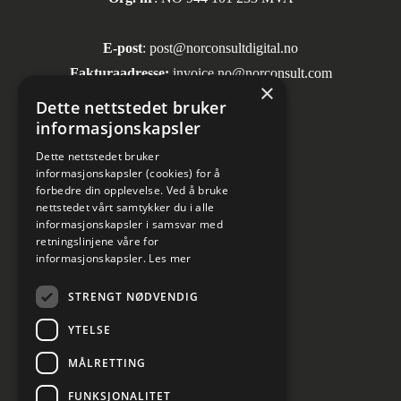
E-post
:
post@norconsultdigital.no
Fakturaadresse:
invoice.no@norconsult.com
×
Dette nettstedet bruker
informasjonskapsler
Sosiale medier
Dette nettstedet bruker
informasjonskapsler (cookies) for å
forbedre din opplevelse. Ved å bruke
nettstedet vårt samtykker du i alle
informasjonskapsler i samsvar med
retningslinjene våre for
informasjonskapsler.
Les mer
Informasjon om personvern
STRENGT NØDVENDIG
Kundesenter
YTELSE
Cookies innstillinger
MÅLRETTING
FUNKSJONALITET