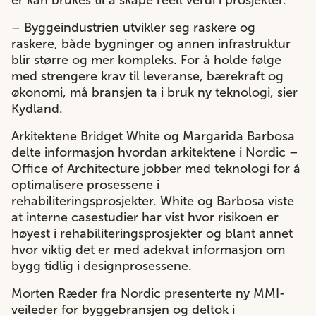
er kan brukes til å skape reell verdi i prosjekter.
– Byggeindustrien utvikler seg raskere og
raskere, både bygninger og annen infrastruktur
blir større og mer kompleks. For å holde følge
med strengere krav til leveranse, bærekraft og
økonomi, må bransjen ta i bruk ny teknologi, sier
Kydland.
Arkitektene Bridget White og Margarida Barbosa
delte informasjon hvordan arkitektene i Nordic –
Office of Architecture jobber med teknologi for å
optimalisere prosessene i
rehabiliteringsprosjekter. White og Barbosa viste
at interne casestudier har vist hvor risikoen er
høyest i rehabiliteringsprosjekter og blant annet
hvor viktig det er med adekvat informasjon om
bygg tidlig i designprosessene.
Morten Ræder fra Nordic presenterte ny MMI-
veileder for byggebransjen og deltok i