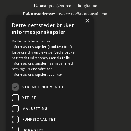
E-post
:
post@norconsultdigital.no
Fakturaadresse:
invoice.no@norconsult.com
×
Dette nettstedet bruker
informasjonskapsler
Sosiale medier
Dette nettstedet bruker
informasjonskapsler (cookies) for å
forbedre din opplevelse. Ved å bruke
nettstedet vårt samtykker du i alle
informasjonskapsler i samsvar med
retningslinjene våre for
informasjonskapsler.
Les mer
Informasjon om personvern
STRENGT NØDVENDIG
Kundesenter
YTELSE
Cookies innstillinger
MÅLRETTING
FUNKSJONALITET
UGRADERT