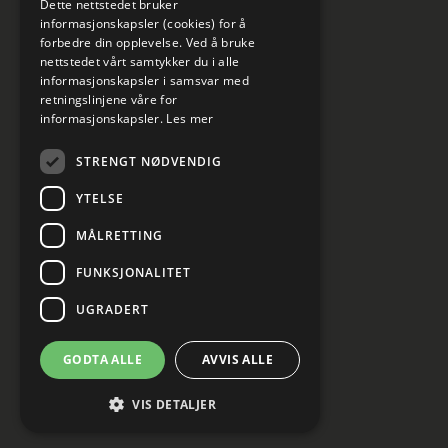
Dette nettstedet bruker
informasjonskapsler (cookies) for å
forbedre din opplevelse. Ved å bruke
nettstedet vårt samtykker du i alle
informasjonskapsler i samsvar med
retningslinjene våre for
informasjonskapsler.
Les mer
Informasjon om personvern
STRENGT NØDVENDIG
Kundesenter
YTELSE
Cookies innstillinger
MÅLRETTING
FUNKSJONALITET
UGRADERT
GODTA ALLE
AVVIS ALLE
VIS DETALJER