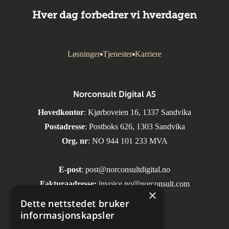
Hver dag forbedrer vi hverdagen
Løsninger
Tjenester
Karriere
Norconsult Digital AS
Hovedkontor
: Kjørboveien 16, 1337 Sandvika
Postadresse
: Postboks 626, 1303 Sandvika
Org. nr
: NO 944 101 233 MVA
E-post
:
post@norconsultdigital.no
Fakturaadresse:
invoice.no@norconsult.com
×
Dette nettstedet bruker
informasjonskapsler
Sosiale medier