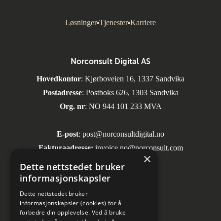
Løsninger
Tjenester
Karriere
Norconsult Digital AS
Hovedkontor
: Kjørboveien 16, 1337 Sandvika
Postadresse
: Postboks 626, 1303 Sandvika
Org. nr
: NO 944 101 233 MVA
E-post
:
post@norconsultdigital.no
Fakturaadresse:
invoice.no@norconsult.com
×
Dette nettstedet bruker
informasjonskapsler
Sosiale medier
Dette nettstedet bruker
informasjonskapsler (cookies) for å
forbedre din opplevelse. Ved å bruke