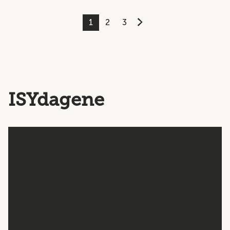
1
2
3
ISYdagene