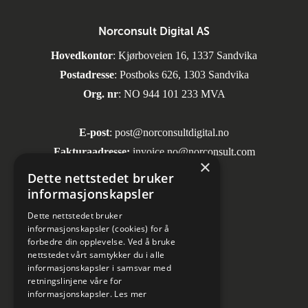
Norconsult Digital AS
Hovedkontor
: Kjørboveien 16, 1337 Sandvika
Postadresse
: Postboks 626, 1303 Sandvika
Org. nr
: NO 944 101 233 MVA
E-post
:
post@norconsultdigital.no
Fakturaadresse:
invoice.no@norconsult.com
×
Dette nettstedet bruker
informasjonskapsler
Sosiale medier
Dette nettstedet bruker
informasjonskapsler (cookies) for å
forbedre din opplevelse. Ved å bruke
nettstedet vårt samtykker du i alle
informasjonskapsler i samsvar med
retningslinjene våre for
informasjonskapsler.
Les mer
Informasjon om personvern