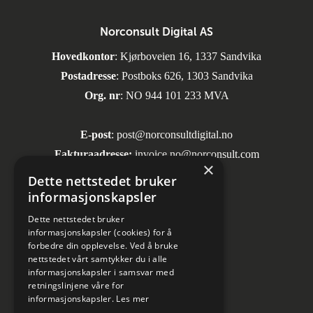
Norconsult Digital AS
Hovedkontor
: Kjørboveien 16, 1337 Sandvika
Postadresse
: Postboks 626, 1303 Sandvika
Org. nr
: NO 944 101 233 MVA
E-post
:
post@norconsultdigital.no
Fakturaadresse:
invoice.no@norconsult.com
×
Dette nettstedet bruker
informasjonskapsler
Sosiale medier
Dette nettstedet bruker
informasjonskapsler (cookies) for å
forbedre din opplevelse. Ved å bruke
nettstedet vårt samtykker du i alle
informasjonskapsler i samsvar med
retningslinjene våre for
informasjonskapsler.
Les mer
Informasjon om personvern