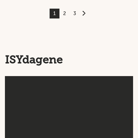
1
2
3
ISYdagene