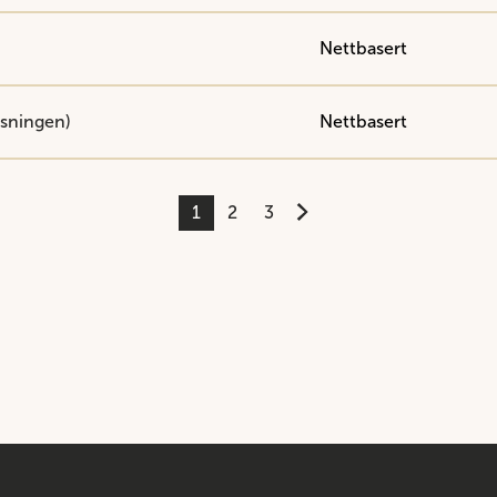
Nettbasert
øsningen)
Nettbasert
1
2
3