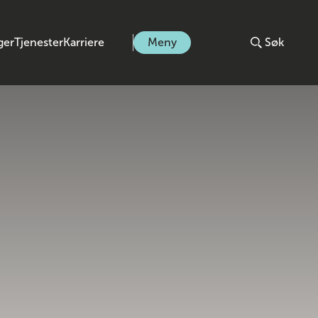
ger
Tjenester
Karriere
Meny
Søk