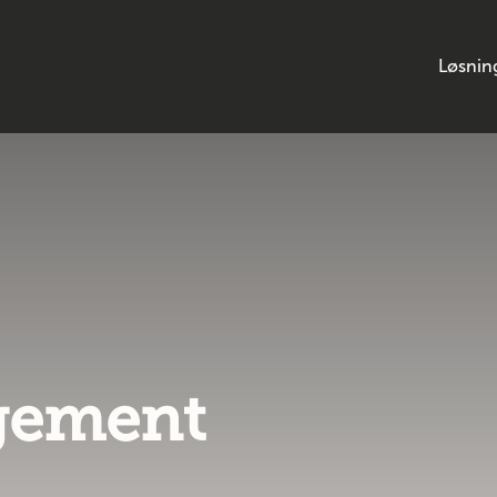
Løsnin
ngement