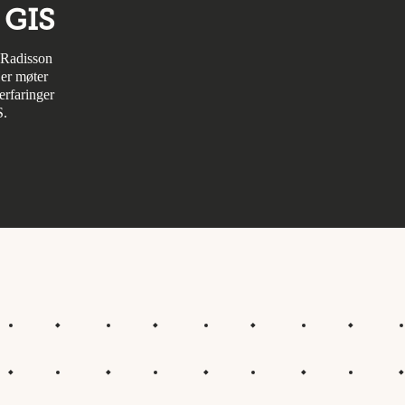
 GIS
å Radisson
er møter
erfaringer
S.