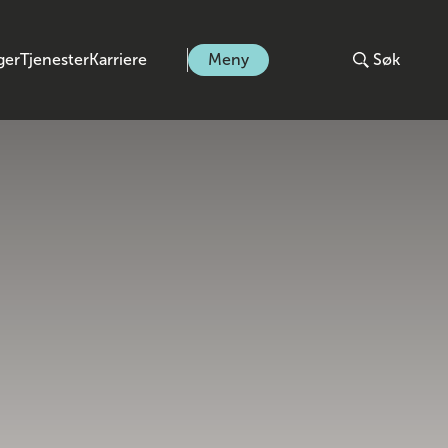
ger
Tjenester
Karriere
Meny
Søk