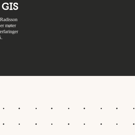
 GIS
å Radisson
er møter
erfaringer
S.