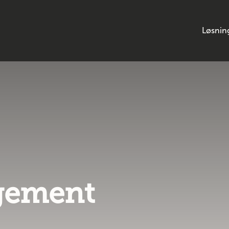
Løsnin
ngement