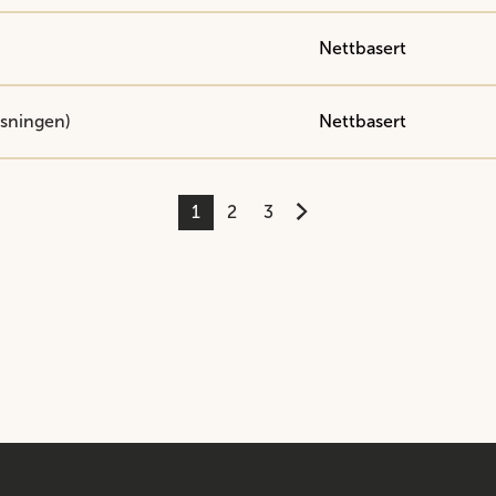
Nettbasert
øsningen)
Nettbasert
1
2
3