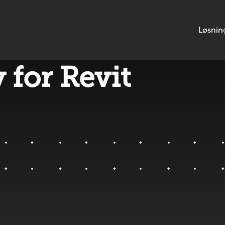
Løsnin
 for Revit