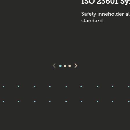
ISO 23601 S
Safety inneholder a
standard.