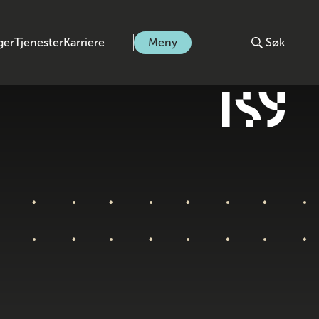
ger
Tjenester
Karriere
Meny
Søk