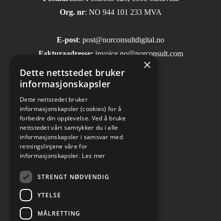
Org. nr
: NO 944 101 233 MVA
E-post
:
post@norconsultdigital.no
Fakturaadresse:
invoice.no@norconsult.com
×
Dette nettstedet bruker
informasjonskapsler
Sosiale medier
Dette nettstedet bruker
informasjonskapsler (cookies) for å
forbedre din opplevelse. Ved å bruke
nettstedet vårt samtykker du i alle
informasjonskapsler i samsvar med
retningslinjene våre for
informasjonskapsler.
Les mer
Informasjon om personvern
STRENGT NØDVENDIG
Kundesenter
YTELSE
Cookies innstillinger
MÅLRETTING