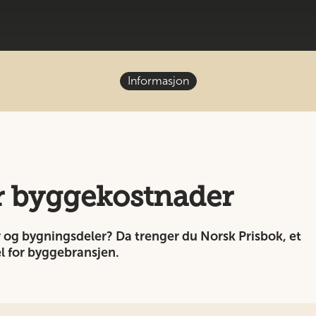
Informasjon
or byggekostnader
r og bygningsdeler? Da trenger du Norsk Prisbok, et
el for byggebransjen.