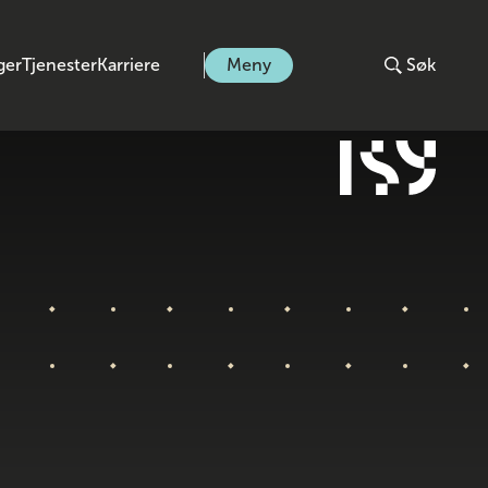
ger
Tjenester
Karriere
Meny
Søk