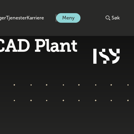
ger
Tjenester
Karriere
Meny
Søk
oCAD Plant