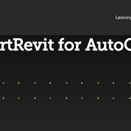
Løsnin
rtRevit for Aut